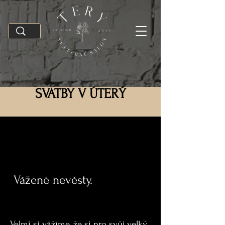
SVATBY V ÚTERÝ
Vážené nevěsty.
Velmi si vážíme, že si pro svůj velký