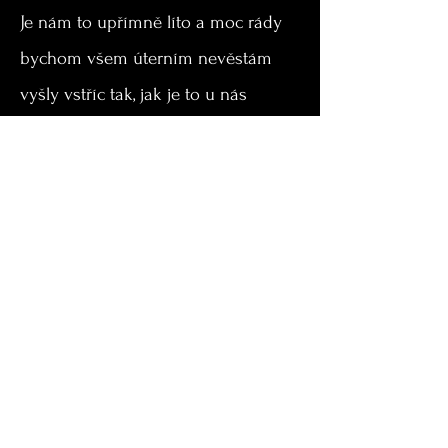
Je nám to upřímně líto a moc rády
bychom všem úterním nevěstám
vyšly vstříc tak, jak je to u nás
zvykem. Vzhledem ale k náročnosti
přípravy šatů to však v běžném
režimu opravdu nedokážeme zajistit.
Přijměte prosím naši omluvu i
vysvětlením.
Děkujeme moc za pochopení.