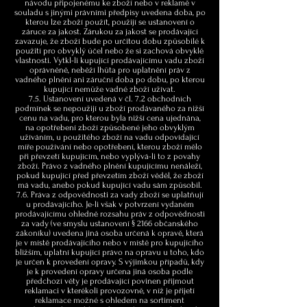
návodu připojenému ke zboží nebo v reklamě v
souladu s jinými právními předpisy uvedena doba, po
kterou lze zboží použít, použijí se ustanovení o
záruce za jakost. Zárukou za jakost se prodávající
zavazuje, že zboží bude po určitou dobu způsobilé k
použití pro obvyklý účel nebo že si zachová obvyklé
vlastnosti. Vytkl-li kupující prodávajícímu vadu zboží
oprávněně, neběží lhůta pro uplatnění práv z
vadného plnění ani záruční doba po dobu, po kterou
kupující nemůže vadné zboží užívat.
7.5. Ustanovení uvedená v čl. 7.2 obchodních
podmínek se nepoužijí u zboží prodávaného za nižší
cenu na vadu, pro kterou byla nižší cena ujednána,
na opotřebení zboží způsobené jeho obvyklým
užíváním, u použitého zboží na vadu odpovídající
míře používání nebo opotřebení, kterou zboží mělo
při převzetí kupujícím, nebo vyplývá-li to z povahy
zboží. Právo z vadného plnění kupujícímu nenáleží,
pokud kupující před převzetím zboží věděl, že zboží
má vadu, anebo pokud kupující vadu sám způsobil.
7.6. Práva z odpovědnosti za vady zboží se uplatňují
u prodávajícího. Je-li však v potvrzení vydaném
prodávajícímu ohledně rozsahu práv z odpovědnosti
za vady (ve smyslu ustanovení § 2166 občanského
zákoníku) uvedena jiná osoba určená k opravě, která
je v místě prodávajícího nebo v místě pro kupujícího
bližším, uplatní kupující právo na opravu u toho, kdo
je určen k provedení opravy. S výjimkou případů, kdy
je k provedení opravy určena jiná osoba podle
předchozí věty je prodávající povinen přijmout
reklamaci v kterékoli provozovně, v níž je přijetí
reklamace možné s ohledem na sortiment