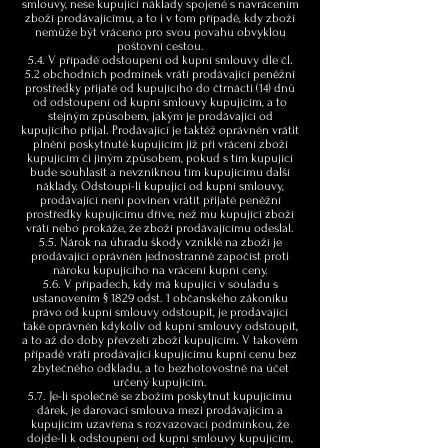
smlouvy, nese kupující náklady spojené s navrácením
zboží prodávajícímu, a to i v tom případě, kdy zboží
nemůže být vráceno pro svou povahu obvyklou
poštovní cestou.
5.4. V případě odstoupení od kupní smlouvy dle čl.
5.2 obchodních podmínek vrátí prodávající peněžní
prostředky přijaté od kupujícího do čtrnácti (14) dnů
od odstoupení od kupní smlouvy kupujícím, a to
stejným způsobem, jakým je prodávající od
kupujícího přijal. Prodávající je taktéž oprávněn vrátit
plnění poskytnuté kupujícím již při vrácení zboží
kupujícím či jiným způsobem, pokud s tím kupující
bude souhlasit a nevzniknou tím kupujícímu další
náklady. Odstoupí-li kupující od kupní smlouvy,
prodávající není povinen vrátit přijaté peněžní
prostředky kupujícímu dříve, než mu kupující zboží
vrátí nebo prokáže, že zboží prodávajícímu odeslal.
5.5. Nárok na úhradu škody vzniklé na zboží je
prodávající oprávněn jednostranně započíst proti
nároku kupujícího na vrácení kupní ceny.
5.6. V případech, kdy má kupující v souladu s
ustanovením § 1829 odst. 1 občanského zákoníku
právo od kupní smlouvy odstoupit, je prodávající
také oprávněn kdykoliv od kupní smlouvy odstoupit,
a to až do doby převzetí zboží kupujícím. V takovém
případě vrátí prodávající kupujícímu kupní cenu bez
zbytečného odkladu, a to bezhotovostně na účet
určený kupujícím.
5.7. Je-li společně se zbožím poskytnut kupujícímu
dárek, je darovací smlouva mezi prodávajícím a
kupujícím uzavřena s rozvazovací podmínkou, že
dojde-li k odstoupení od kupní smlouvy kupujícím,