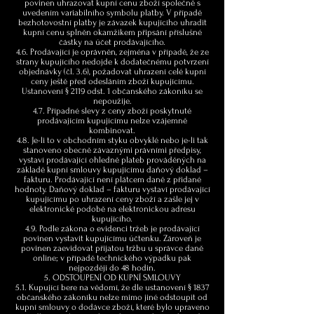
povinen uhrazovat kupní cenu zboží společně s
uvedením variabilního symbolu platby. V případě
bezhotovostní platby je závazek kupujícího uhradit
kupní cenu splněn okamžikem připsání příslušné
částky na účet prodávajícího.
4.6. Prodávající je oprávněn, zejména v případě, že ze
strany kupujícího nedojde k dodatečnému potvrzení
objednávky (čl. 3.6), požadovat uhrazení celé kupní
ceny ještě před odesláním zboží kupujícímu.
Ustanovení § 2119 odst. 1 občanského zákoníku se
nepoužije.
4.7. Případné slevy z ceny zboží poskytnuté
prodávajícím kupujícímu nelze vzájemně
kombinovat.
4.8. Je-li to v obchodním styku obvyklé nebo je-li tak
stanoveno obecně závaznými právními předpisy,
vystaví prodávající ohledně plateb prováděných na
základě kupní smlouvy kupujícímu daňový doklad –
fakturu. Prodávající není plátcem daně z přidané
hodnoty. Daňový doklad – fakturu vystaví prodávající
kupujícímu po uhrazení ceny zboží a zašle jej v
elektronické podobě na elektronickou adresu
kupujícího.
4.9. Podle zákona o evidenci tržeb je prodávající
povinen vystavit kupujícímu účtenku. Zároveň je
povinen zaevidovat přijatou tržbu u správce daně
online; v případě technického výpadku pak
nejpozději do 48 hodin.
5. ODSTOUPENÍ OD KUPNÍ SMLOUVY
5.1. Kupující bere na vědomí, že dle ustanovení § 1837
občanského zákoníku nelze mimo jiné odstoupit od
kupní smlouvy o dodávce zboží, které bylo upraveno