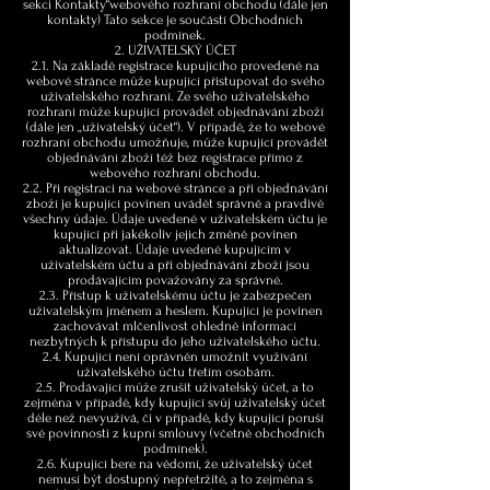
sekci Kontakty“webového rozhraní obchodu (dále jen
kontakty) Tato sekce je součástí Obchodních
podmínek.
2. UŽIVATELSKÝ ÚČET
2.1. Na základě registrace kupujícího provedené na
webové stránce může kupující přistupovat do svého
uživatelského rozhraní. Ze svého uživatelského
rozhraní může kupující provádět objednávání zboží
(dále jen „uživatelský účet“). V případě, že to webové
rozhraní obchodu umožňuje, může kupující provádět
objednávání zboží též bez registrace přímo z
webového rozhraní obchodu.
2.2. Při registraci na webové stránce a při objednávání
zboží je kupující povinen uvádět správně a pravdivě
všechny údaje. Údaje uvedené v uživatelském účtu je
kupující při jakékoliv jejich změně povinen
aktualizovat. Údaje uvedené kupujícím v
uživatelském účtu a při objednávání zboží jsou
prodávajícím považovány za správné.
2.3. Přístup k uživatelskému účtu je zabezpečen
uživatelským jménem a heslem. Kupující je povinen
zachovávat mlčenlivost ohledně informací
nezbytných k přístupu do jeho uživatelského účtu.
2.4. Kupující není oprávněn umožnit využívání
uživatelského účtu třetím osobám.
2.5. Prodávající může zrušit uživatelský účet, a to
zejména v případě, kdy kupující svůj uživatelský účet
déle než nevyužívá, či v případě, kdy kupující poruší
své povinnosti z kupní smlouvy (včetně obchodních
podmínek).
2.6. Kupující bere na vědomí, že uživatelský účet
nemusí být dostupný nepřetržitě, a to zejména s