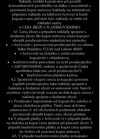
Náklady vzniklé kupujícímu při použití
komunikačních prostředků na dálku v souvislosti s
uzavřením kupní smlouvy (náklady na internetové
připojení, náklady na telefonní hovory) si hradí
kupující sám, přičemž tyto náklady se neliší od
základní sazby.
4. CENA ZBOŽÍ A PLATEBNÍ PODMÍNKY
4.1. Cenu zboží a případné náklady spojené s
dodáním zboží dle kupní smlouvy může kupující
uhradit prodávajícímu následujícími způsoby:
v hotovosti v provozovně prodávajícího na adrese
Velká Hradební 37,Usti nad Labem 40001
v hotovosti na dobírku v místě určeném
kupujícím v objednávce;
bezhotovostně převodem na účet prodávajícího
č.3287580359/800, vedený u společnosti Česká
spořitelna (dále jen „účet prodávajícího“);
bezhotovostně platební kartou;
4.2. Společně s kupní cenou je kupující povinen
zaplatit prodávajícímu také náklady spojené s
balením a dodáním zboží ve smluvené výši. Není-li
uvedeno výslovně jinak, rozumí se dále kupní cenou i
náklady spojené s dodáním zboží.
4.3. Prodávající nepožaduje od kupujícího zálohu či
jinou obdobnou platbu. Tímto není dotčeno
ustanovení čl. 4.6 obchodních podmínek ohledně
povinnosti uhradit kupní cenu zboží předem.
4.4. V případě platby v hotovosti či v případě platby
na dobírku je kupní cena splatná při převzetí zboží. V
případě bezhotovostní platby je kupní cena splatná
do 14 dnů od uzavření kupní smlouvy.
4.5. V případě bezhotovostní platby je kupující