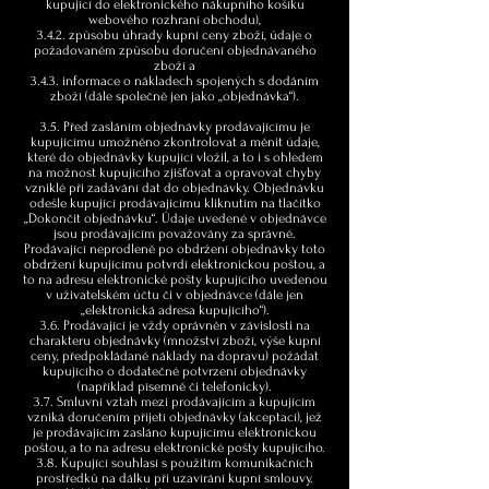
kupující do elektronického nákupního košíku
webového rozhraní obchodu),
3.4.2. způsobu úhrady kupní ceny zboží, údaje o
požadovaném způsobu doručení objednávaného
zboží a
3.4.3. informace o nákladech spojených s dodáním
zboží (dále společně jen jako „objednávka“).
3.5. Před zasláním objednávky prodávajícímu je
kupujícímu umožněno zkontrolovat a měnit údaje,
které do objednávky kupující vložil, a to i s ohledem
na možnost kupujícího zjišťovat a opravovat chyby
vzniklé při zadávání dat do objednávky. Objednávku
odešle kupující prodávajícímu kliknutím na tlačítko
„Dokončit objednávku“. Údaje uvedené v objednávce
jsou prodávajícím považovány za správné.
Prodávající neprodleně po obdržení objednávky toto
obdržení kupujícímu potvrdí elektronickou poštou, a
to na adresu elektronické pošty kupujícího uvedenou
v uživatelském účtu či v objednávce (dále jen
„elektronická adresa kupujícího“).
3.6. Prodávající je vždy oprávněn v závislosti na
charakteru objednávky (množství zboží, výše kupní
ceny, předpokládané náklady na dopravu) požádat
kupujícího o dodatečné potvrzení objednávky
(například písemně či telefonicky).
3.7. Smluvní vztah mezi prodávajícím a kupujícím
vzniká doručením přijetí objednávky (akceptací), jež
je prodávajícím zasláno kupujícímu elektronickou
poštou, a to na adresu elektronické pošty kupujícího.
3.8. Kupující souhlasí s použitím komunikačních
prostředků na dálku při uzavírání kupní smlouvy.