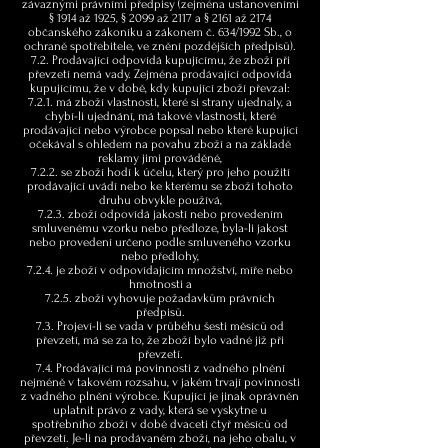
závaznými právními předpisy (zejména ustanoveními
§ 1914 až 1925, § 2099 až 2117 a § 2161 až 2174
občanského zákoníku a zákonem č. 634/1992 Sb., o
ochraně spotřebitele, ve znění pozdějších předpisů).
7.2. Prodávající odpovídá kupujícímu, že zboží při
převzetí nemá vady. Zejména prodávající odpovídá
kupujícímu, že v době, kdy kupující zboží převzal:
7.2.1. má zboží vlastnosti, které si strany ujednaly, a
chybí-li ujednání, má takové vlastnosti, které
prodávající nebo výrobce popsal nebo které kupující
očekával s ohledem na povahu zboží a na základě
reklamy jimi prováděné,
7.2.2. se zboží hodí k účelu, který pro jeho použití
prodávající uvádí nebo ke kterému se zboží tohoto
druhu obvykle používá,
7.2.3. zboží odpovídá jakostí nebo provedením
smluvenému vzorku nebo předloze, byla-li jakost
nebo provedení určeno podle smluveného vzorku
nebo předlohy,
7.2.4. je zboží v odpovídajícím množství, míře nebo
hmotnosti a
7.2.5. zboží vyhovuje požadavkům právních
předpisů.
7.3. Projeví-li se vada v průběhu šesti měsíců od
převzetí, má se za to, že zboží bylo vadné již při
převzetí.
7.4. Prodávající má povinnosti z vadného plnění
nejméně v takovém rozsahu, v jakém trvají povinnosti
z vadného plnění výrobce. Kupující je jinak oprávněn
uplatnit právo z vady, která se vyskytne u
spotřebního zboží v době dvaceti čtyř měsíců od
převzetí. Je-li na prodávaném zboží, na jeho obalu, v