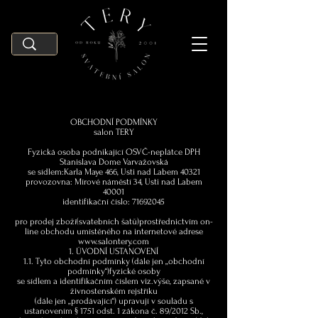
OBCHODNÍ PODMÍNKY
salon TERY
Fyzická osoba podnikající OSVČ-neplátce DPH
Stanislava Dome Varvažovská
se sídlem:Karla Maye 466, Usti nad Labem 40321
provozovna: Mírové náměstí 34, Usti nad Labem
40001
identifikační číslo:
71692045
pro prodej zboží(svatebních šatů)prostřednictvím on-
line obchodu umístěného na internetové adrese
www.salontery.com
1. ÚVODNÍ USTANOVENÍ
1.1. Tyto obchodní podmínky (dále jen „obchodní
podmínky“)fyzické osoby
se sídlem a identifikačním číslem viz.výše, zapsané v
živnostenském rejstříku
(dále jen „prodávající“) upravují v souladu s
ustanovením § 1751 odst. 1 zákona č. 89/2012 Sb.,