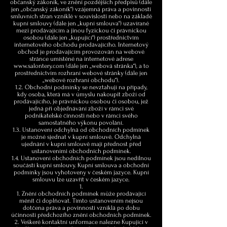
občanský zákoník, ve znění pozdějších předpisů (dále
jen „občanský zákoník“) vzájemná práva a povinnosti
smluvních stran vzniklé v souvislosti nebo na základě
kupní smlouvy (dále jen „kupní smlouva“) uzavírané
mezi prodávajícím a jinou fyzickou či právnickou
osobou (dále jen „kupující“) prostřednictvím
internetového obchodu prodávajícího. Internetový
obchod je prodávajícím provozován na webové
stránce umístěné na internetové adrese
www.salontery.com
(dále jen „webová stránka“), a to
prostřednictvím rozhraní webové stránky (dále jen
„webové rozhraní obchodu“).
1.2. Obchodní podmínky se nevztahují na případy,
kdy osoba, která má v úmyslu nakoupit zboží od
prodávajícího, je právnickou osobou či osobou, jež
jedná při objednávání zboží v rámci své
podnikatelské činnosti nebo v rámci svého
samostatného výkonu povolání.
1.3. Ustanovení odchylná od obchodních podmínek
je možné sjednat v kupní smlouvě. Odchylná
ujednání v kupní smlouvě mají přednost před
ustanoveními obchodních podmínek.
1.4. Ustanovení obchodních podmínek jsou nedílnou
součástí kupní smlouvy. Kupní smlouva a obchodní
podmínky jsou vyhotoveny v českém jazyce. Kupní
smlouvu lze uzavřít v českém jazyce.
Znění obchodních podmínek může prodávající
měnit či doplňovat. Tímto ustanovením nejsou
dotčena práva a povinnosti vzniklá po dobu
účinnosti předchozího znění obchodních podmínek.
Veškeré kontaktní unformace nalezne Kupující v