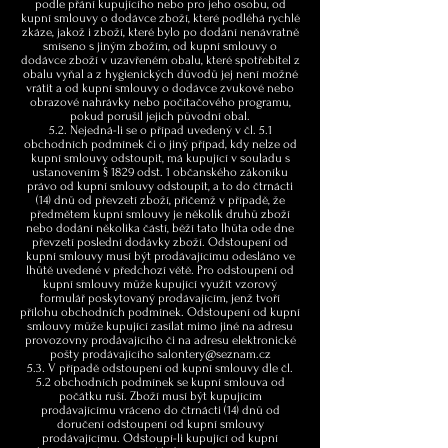
podle přání kupujícího nebo pro jeho osobu, od
kupní smlouvy o dodávce zboží, které podléhá rychlé
zkáze, jakož i zboží, které bylo po dodání nenávratně
smíseno s jiným zbožím, od kupní smlouvy o
dodávce zboží v uzavřeném obalu, které spotřebitel z
obalu vyňal a z hygienických důvodů jej není možné
vrátit a od kupní smlouvy o dodávce zvukové nebo
obrazové nahrávky nebo počítačového programu,
pokud porušil jejich původní obal.
5.2. Nejedná-li se o případ uvedený v čl. 5.1
obchodních podmínek či o jiný případ, kdy nelze od
kupní smlouvy odstoupit, má kupující v souladu s
ustanovením § 1829 odst. 1 občanského zákoníku
právo od kupní smlouvy odstoupit, a to do čtrnácti
(14) dnů od převzetí zboží, přičemž v případě, že
předmětem kupní smlouvy je několik druhů zboží
nebo dodání několika částí, běží tato lhůta ode dne
převzetí poslední dodávky zboží. Odstoupení od
kupní smlouvy musí být prodávajícímu odesláno ve
lhůtě uvedené v předchozí větě. Pro odstoupení od
kupní smlouvy může kupující využít vzorový
formulář poskytovaný prodávajícím, jenž tvoří
přílohu obchodních podmínek. Odstoupení od kupní
smlouvy může kupující zasílat mimo jiné na adresu
provozovny prodávajícího či na adresu elektronické
pošty prodávajícího
salontery@seznam.cz
5.3. V případě odstoupení od kupní smlouvy dle čl.
5.2 obchodních podmínek se kupní smlouva od
počátku ruší. Zboží musí být kupujícím
prodávajícímu vráceno do čtrnácti (14) dnů od
doručení odstoupení od kupní smlouvy
prodávajícímu. Odstoupí-li kupující od kupní