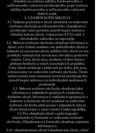
ohledem na nutnou údržbu hardwarového a
softwarového vybavení prodávajícího, popř. nutnou
údržbu hardwarového a softwarového vybavení
třetích osob.
3. UZAVŘENÍ KUPNÍ SMLOUVY
3.1. Veškerá prezentace zboží umístěná ve webovém
rozhraní obchodu je informativního charakteru a
prodávající není povinen uzavřít kupní smlouvu
ohledně tohoto zboží. Ustanovení § 1732 odst. 2
občanského zákoníku se nepoužije.
3.2. Webové rozhraní obchodu obsahuje informace o
zboží, a to včetně uvedení cen jednotlivého zboží a
nákladů za navrácení zboží, jestliže toto zboží ze své
podstaty nemůže být navráceno obvyklou poštovní
cestou. Ceny zboží jsou uvedeny včetně daně z
přidané hodnoty a všech souvisejících poplatků.
Ceny zboží zůstávají v platnosti po dobu, kdy jsou
zobrazovány ve webovém rozhraní obchodu. Tímto
ustanovením není omezena možnost prodávajícího
uzavřít kupní smlouvu za individuálně sjednaných
podmínek.
3.3. Webové rozhraní obchodu obsahuje také
informace o nákladech spojených s balením a
dodáním zboží. Informace o nákladech spojených s
balením a dodáním zboží uvedené ve webovém
rozhraní obchodu platí pouze v případech, kdy je
zboží doručováno v rámci území České republiky.
3.4. Pro objednání zboží vyplní kupující
objednávkový formulář ve webovém rozhraní
obchodu. Objednávkový formulář obsahuje zejména
informace o:
3.4.1. objednávaném zboží (objednávané zboží „vloží“