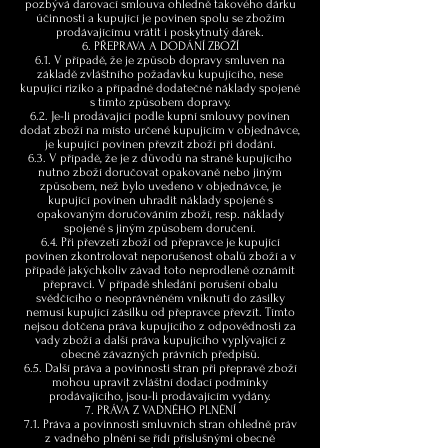
pozbývá darovací smlouva ohledně takového dárku
účinnosti a kupující je povinen spolu se zbožím
prodávajícímu vrátit i poskytnutý dárek.
6. PŘEPRAVA A DODÁNÍ ZBOŽÍ
6.1. V případě, že je způsob dopravy smluven na
základě zvláštního požadavku kupujícího, nese
kupující riziko a případné dodatečné náklady spojené
s tímto způsobem dopravy.
6.2. Je-li prodávající podle kupní smlouvy povinen
dodat zboží na místo určené kupujícím v objednávce,
je kupující povinen převzít zboží při dodání.
6.3. V případě, že je z důvodů na straně kupujícího
nutno zboží doručovat opakovaně nebo jiným
způsobem, než bylo uvedeno v objednávce, je
kupující povinen uhradit náklady spojené s
opakovaným doručováním zboží, resp. náklady
spojené s jiným způsobem doručení.
6.4. Při převzetí zboží od přepravce je kupující
povinen zkontrolovat neporušenost obalů zboží a v
případě jakýchkoliv závad toto neprodleně oznámit
přepravci. V případě shledání porušení obalu
svědčícího o neoprávněném vniknutí do zásilky
nemusí kupující zásilku od přepravce převzít. Tímto
nejsou dotčena práva kupujícího z odpovědnosti za
vady zboží a další práva kupujícího vyplývající z
obecně závazných právních předpisů.
6.5. Další práva a povinnosti stran při přepravě zboží
mohou upravit zvláštní dodací podmínky
prodávajícího, jsou-li prodávajícím vydány.
7. PRÁVA Z VADNÉHO PLNĚNÍ
7.1. Práva a povinnosti smluvních stran ohledně práv
z vadného plnění se řídí příslušnými obecně