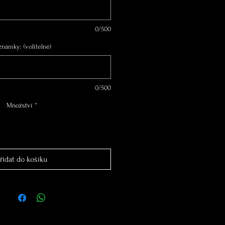
0/500
známky: (volitelné)
0/500
Množství
*
řidat do košíku