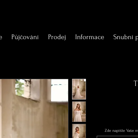
e
Půjčování
Prodej
Informace
Snubní 
T
Zde napište Vaše mí