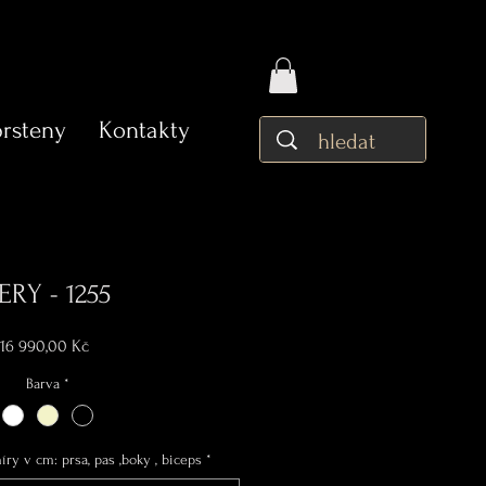
prsteny
Kontakty
ERY - 1255
Cena
16 990,00 Kč
Barva
*
ry v cm: prsa, pas ,boky , biceps
*