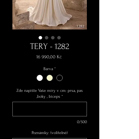
TERY - 1282
Cena
16 990,00 Kč
Barva
*
Zde napište Vaše míry v cm: prsa, pas
,boky , biceps
*
0/500
Poznámky: (volitelné)