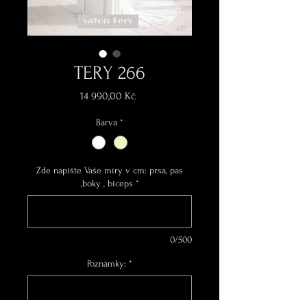
TERY 266
Cena
14 990,00 Kč
Barva
*
Zde napište Vaše míry v cm: prsa, pas
,boky , biceps
*
0/500
Poznámky:
*