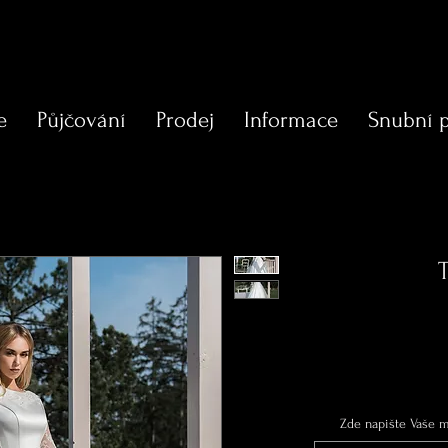
e
Půjčování
Prodej
Informace
Snubní 
Zde napište Vaše mí