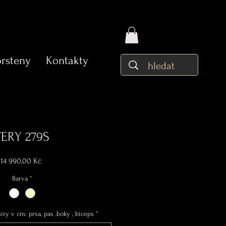
prsteny
Kontakty
TERY 279S
Cena
14 990,00 Kč
Barva
*
ry v cm: prsa, pas ,boky , biceps
*