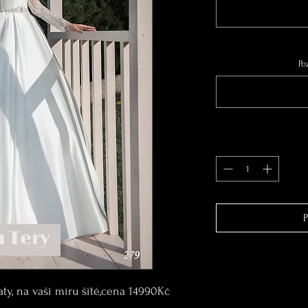
Po
P
ty, na vaši míru šité,cena 14990Kč