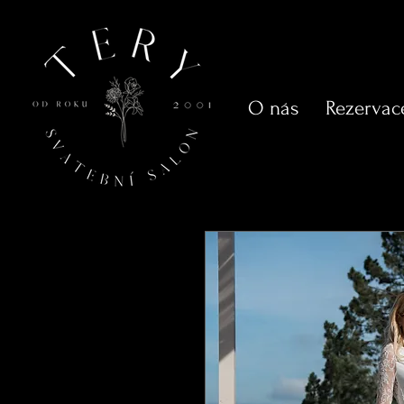
O nás
Rezervac