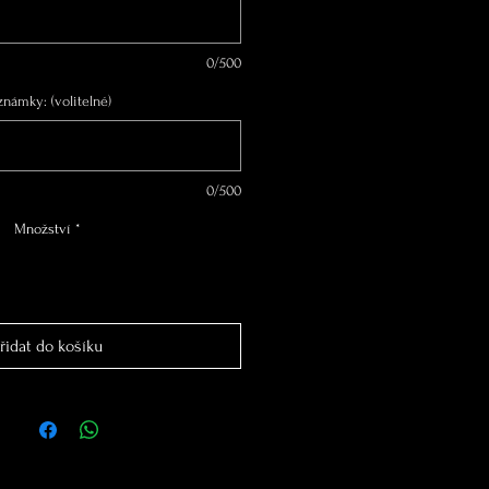
0/500
známky: (volitelné)
0/500
Množství
*
řidat do košíku