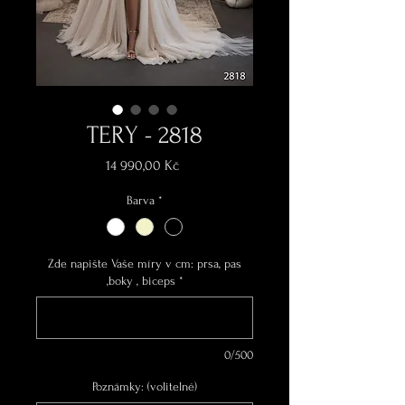
TERY - 2818
Cena
14 990,00 Kč
Barva
*
Zde napište Vaše míry v cm: prsa, pas
,boky , biceps
*
0/500
Poznámky: (volitelné)