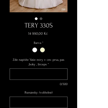
TERY 330S
Cena
14 990,00 Kč
Barva
*
Zde napište Vaše míry v cm: prsa, pas
,boky , biceps
*
0/500
Poznámky: (volitelné)