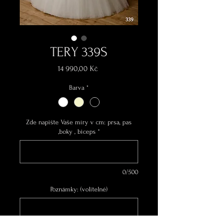
TERY 339S
Cena
14 990,00 Kč
Barva
*
Zde napište Vaše míry v cm: prsa, pas
,boky , biceps
*
0/500
Poznámky: (volitelné)