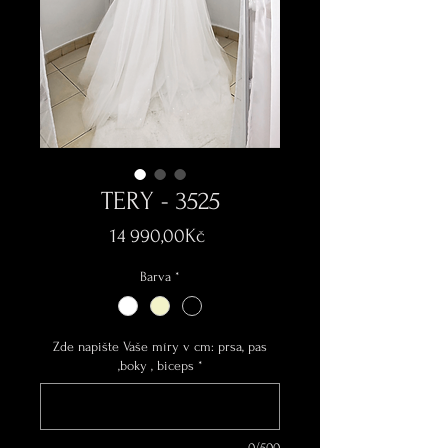
TERY - 3525
Price
14 990,00Kč
Barva
*
Zde napište Vaše míry v cm: prsa, pas
,boky , biceps
*
0/500