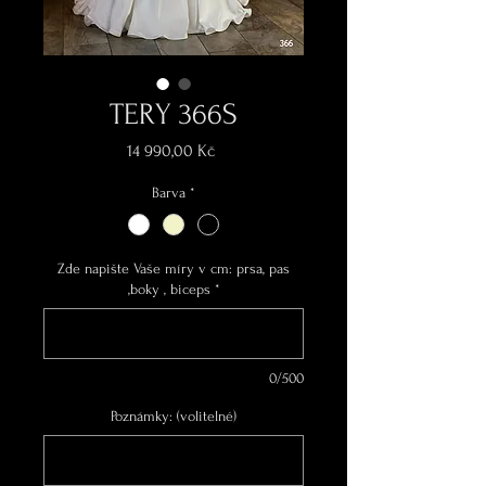
TERY 366S
Cena
14 990,00 Kč
Barva
*
Zde napište Vaše míry v cm: prsa, pas
,boky , biceps
*
0/500
Poznámky: (volitelné)