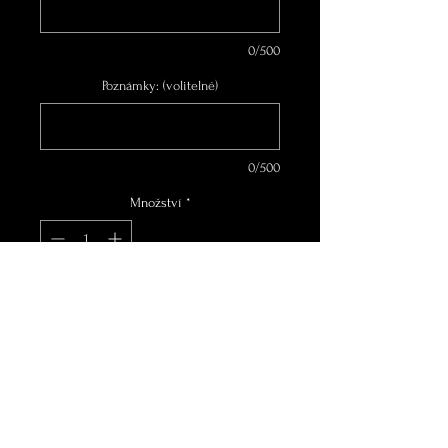
0/500
Poznámky: (volitelné)
0/500
Množství
*
Přidat do košíku
TERY 400S značkové luxusní
šaty, na vaši míru šité,cena
14990Kč