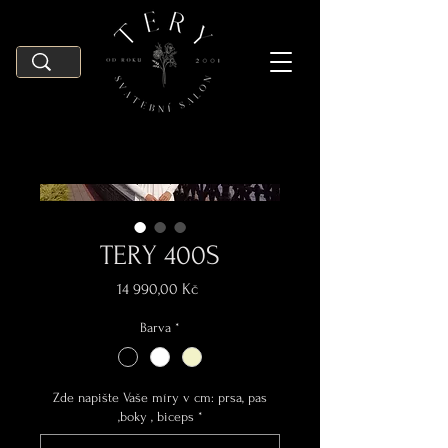
TERY 400S
Cena
14 990,00 Kč
Barva
*
Zde napište Vaše míry v cm: prsa, pas
,boky , biceps
*