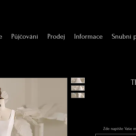
e
Půjčování
Prodej
Informace
Snubní 
T
Zde napište Vaše mí