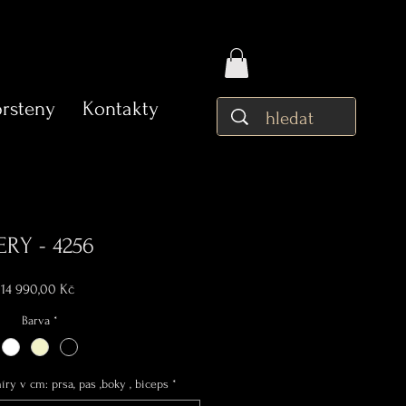
prsteny
Kontakty
ERY - 4256
Cena
14 990,00 Kč
Barva
*
ry v cm: prsa, pas ,boky , biceps
*