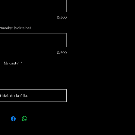
0/500
známky: (volitelné)
0/500
Množství
*
řidat do košíku