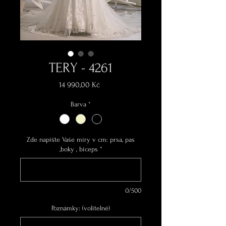
TERY - 4261
Cena
14 990,00 Kč
Barva
*
Zde napište Vaše míry v cm: prsa, pas
,boky , biceps
*
0/500
Poznámky: (volitelné)