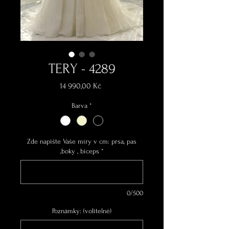
TERY - 4289
Cena
14 990,00 Kč
Barva
*
Zde napište Vaše míry v cm: prsa, pas
,boky , biceps
*
0/500
Poznámky: (volitelné)