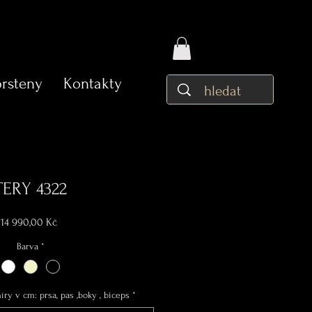
prsteny
Kontakty
TERY 4322
Cena
14 990,00 Kč
Barva
*
ry v cm: prsa, pas ,boky , biceps
*