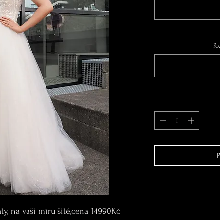
Po
P
ty, na vaši míru šité,cena 14990Kč