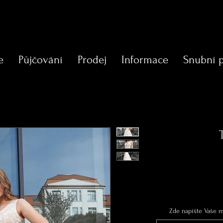
e
Půjčování
Prodej
Informace
Snubní 
Zde napište Vaše mí