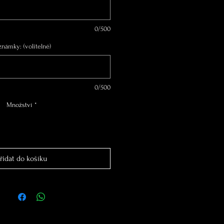
0/500
známky: (volitelné)
0/500
Množství
*
řidat do košíku