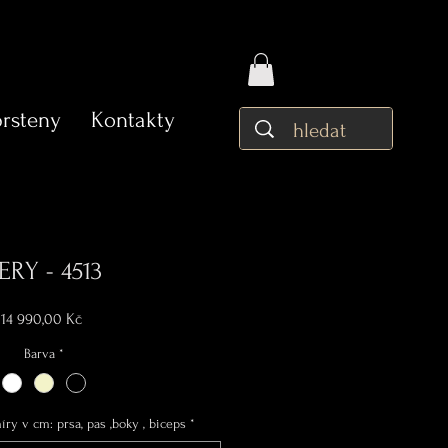
prsteny
Kontakty
ERY - 4513
Cena
14 990,00 Kč
Barva
*
ry v cm: prsa, pas ,boky , biceps
*