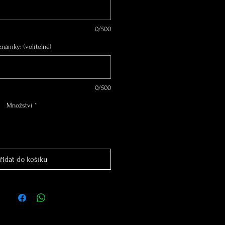
0/500
známky: (volitelné)
0/500
Množství
*
řidat do košíku