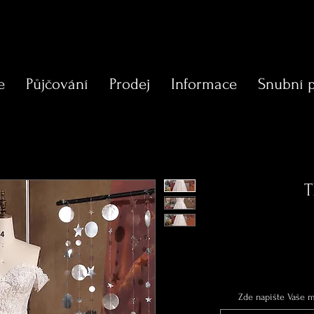
e
Půjčování
Prodej
Informace
Snubní 
T
Zde napište Vaše mí