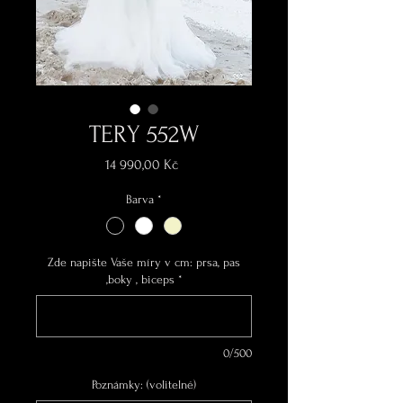
TERY 552W
Cena
14 990,00 Kč
Barva
*
Zde napište Vaše míry v cm: prsa, pas
,boky , biceps
*
0/500
Poznámky: (volitelné)