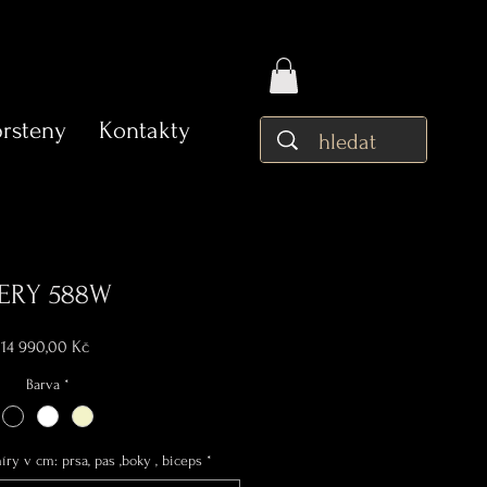
prsteny
Kontakty
ERY 588W
Cena
14 990,00 Kč
Barva
*
ry v cm: prsa, pas ,boky , biceps
*