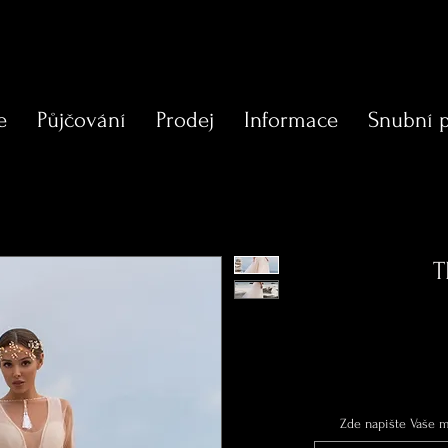
e
Půjčování
Prodej
Informace
Snubní 
T
Zde napište Vaše mí