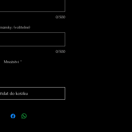
0/500
známky: (volitelné)
0/500
Množství
*
řidat do košíku