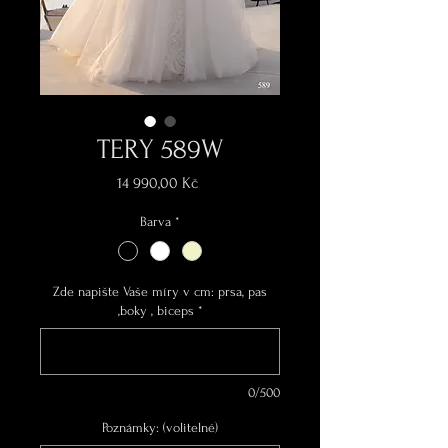
TERY 589W
Cena
14 990,00 Kč
Barva
*
Zde napište Vaše míry v cm: prsa, pas
,boky , biceps
*
0/500
Poznámky: (volitelné)