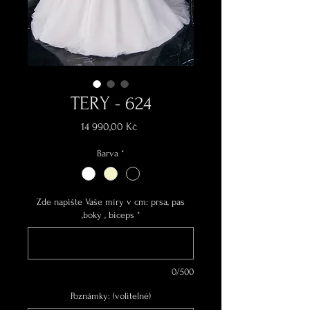
TERY - 624
Cena
14 990,00 Kč
Barva
*
Zde napište Vaše míry v cm: prsa, pas
,boky , biceps
*
0/500
Poznámky: (volitelné)