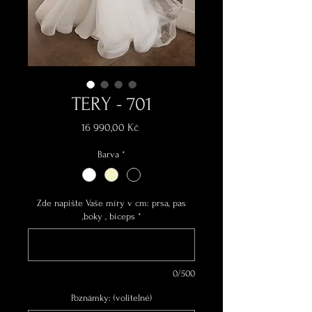
TERY - 701
Cena
16 990,00 Kč
Barva
*
Zde napište Vaše míry v cm: prsa, pas
,boky , biceps
*
0/500
Poznámky: (volitelné)