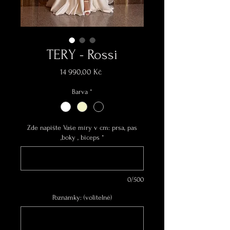
TERY - Rossi
Cena
14 990,00 Kč
Barva
*
Zde napište Vaše míry v cm: prsa, pas
,boky , biceps
*
0/500
Poznámky: (volitelné)